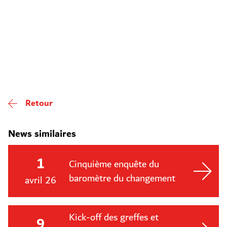
Retour
News similaires
1
Cinquième enquête du
baromètre du changement
avril 26
Kick-off des greffes et
9