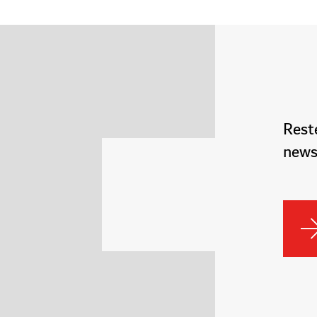
Reste
newsl