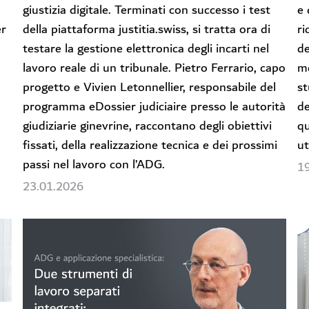
giustizia digitale. Terminati con successo i test
e 
er
della piattaforma justitia.swiss, si tratta ora di
ri
testare la gestione elettronica degli incarti nel
de
lavoro reale di un tribunale. Pietro Ferrario, capo
me
progetto e Vivien Letonnellier, responsabile del
st
programma eDossier judiciaire presso le autorità
de
giudiziarie ginevrine, raccontano degli obiettivi
qu
fissati, della realizzazione tecnica e dei prossimi
ut
passi nel lavoro con l’ADG.
1
23.01.2026