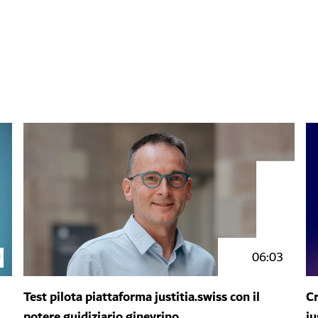
9
06:03
Test pilota piattaforma justitia.swiss con il
Cr
potere guidiziario ginevrino
ju