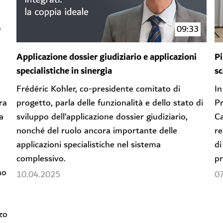
0
09:33
Applicazione dossier giudiziario e applicazioni
Pi
specialistiche in sinergia
sc
Frédéric Kohler, co-presidente comitato di
In
ra
progetto, parla delle funzionalità e dello stato di
Pr
a
sviluppo dell’applicazione dossier giudiziario,
Ca
nonché del ruolo ancora importante delle
re
applicazioni specialistiche nel sistema
di
complessivo.
pr
no
10.04.2025
0
zzo