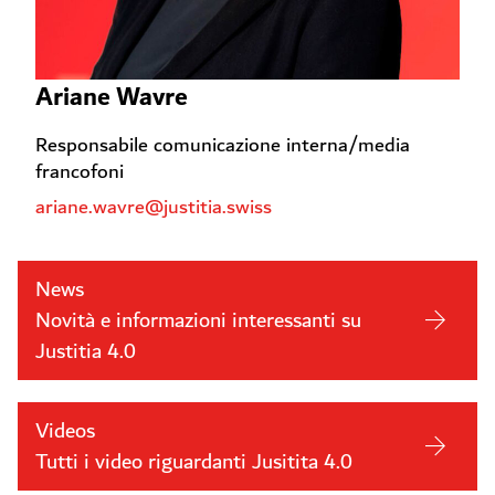
Ariane Wavre
Responsabile comunicazione interna/media
francofoni
ariane.wavre@justitia.swiss
News
Novità e informazioni interessanti su
Justitia 4.0
Videos
Tutti i video riguardanti Jusitita 4.0