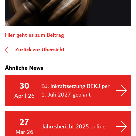
Hier geht es zum Beitrag
Zurück zur Übersicht
Ähnliche News
30
BJ: Inkraftsetzung BEKJ per
1. Juli 2027 geplant
April 26
27
Jahresbericht 2025 online
Mar 26