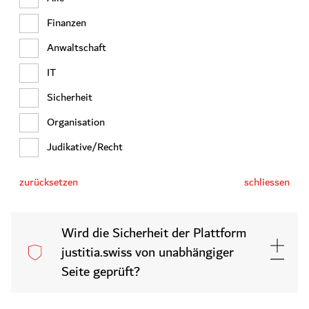
Finanzen
Alle
Kann ich als Anwältin/Anwalt
Anwaltschaft
Transformation
meinem Mandanten Daten via die
IT
Plattform justitia.swiss
Plattform justitia.swiss zustellen?
Sicherheit
eJustizakte-Applikation
Organisation
Nein, eine Zustellung von Daten von der
zurücksetzen
schliessen
Judikative/Recht
Anwältin/Anwalt zum Mandanten ist aktuell nicht
möglich.
zurücksetzen
schliessen
Wird die Sicherheit der Plattform
justitia.swiss von unabhängiger
Seite geprüft?