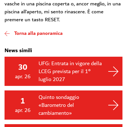
vasche in una piscina coperta o, ancor meglio, in una
piscina all’aperto, mi sento rinascere. È come
premere un tasto RESET.
Torna alla panoramica
News simili
UFG: Entrata in vigore della
30
LCEG prevista per il 1°
apr. 26
luglio 2027
Quinto sondaggio
1
«Barometro del
apr. 26
cambiamento»