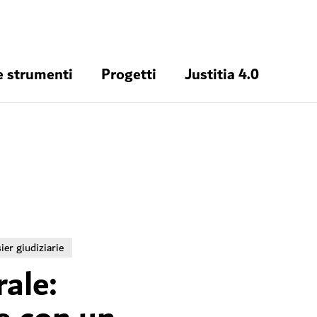
e strumenti
Progetti
Justitia 4.0
ier giudiziarie
ale: