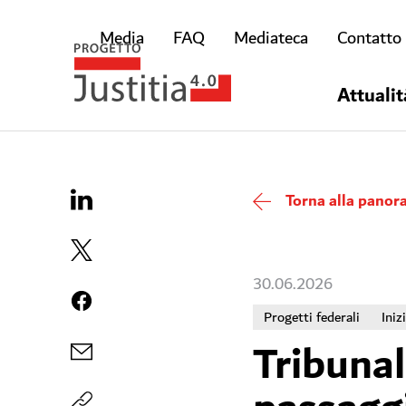
Media
FAQ
Mediateca
Contatto
Attualit
Torna alla panor
30.06.2026
Progetti federali
Iniz
Tribunal