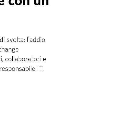
le con un
i svolta: l’addio
 change
, collaboratori e
 responsabile IT,