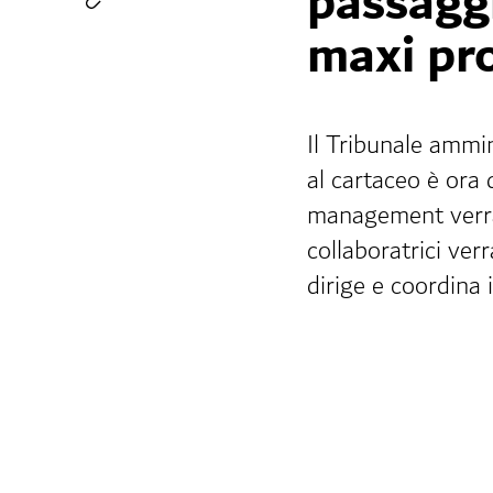
passaggi
maxi pr
Il Tribunale ammin
al cartaceo è ora
management verrann
collaboratrici verr
dirige e coordina 