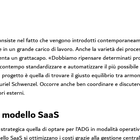
consiste nel fatto che vengono introdotti contemporaneam
e in un grande carico di lavoro. Anche la varietà dei proces
senta un grattacapo. «Dobbiamo ripensare determinati pro
 contempo standardizzare e automatizzare il più possibile i
l progetto è quella di trovare il giusto equilibrio tra armo
 Muriel Schwenzel. Occorre anche ben coordinare e discuter
ri esterni.
l modello SaaS
 strategica quella di optare per l’ADG in modalità operati
llo SaaS si ottimizzano i costi grazie alla gestione centrali