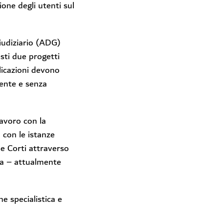
ione degli utenti sul
giudiziario (ADG)
sti due progetti
licazioni devono
ente e senza
lavoro con la
a con le istanze
lle Corti attraverso
rta – attualmente
ne specialistica e