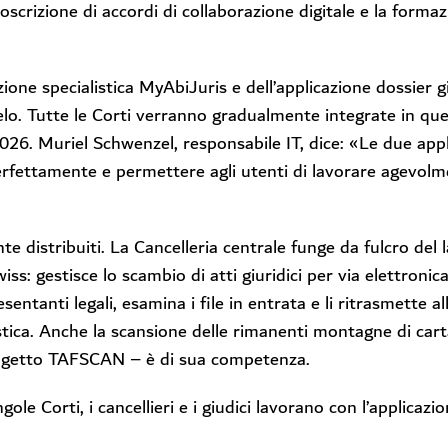
toscrizione di accordi di collaborazione digitale e la formaz
cazione specialistica MyAbiJuris e dell’applicazione dossier 
elo. Tutte le Corti verranno gradualmente integrate in que
 2026. Muriel Schwenzel, responsabile IT, dice: «Le due app
rfettamente e permettere agli utenti di lavorare agevolm
te distribuiti. La Cancelleria centrale funge da fulcro del 
iss: gestisce lo scambio di atti giuridici per via elettronic
esentanti legali, esamina i file in entrata e li ritrasmette a
listica. Anche la scansione delle rimanenti montagne di ca
getto TAFSCAN – è di sua competenza.
ngole Corti, i cancellieri e i giudici lavorano con l’applicazio