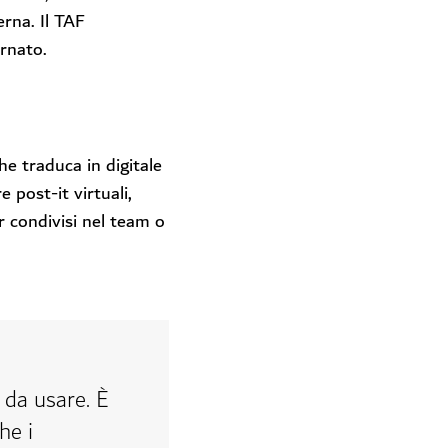
erna. Il TAF
rnato.
he traduca in digitale
 post-it virtuali,
r condivisi nel team o
 da usare. È
he i