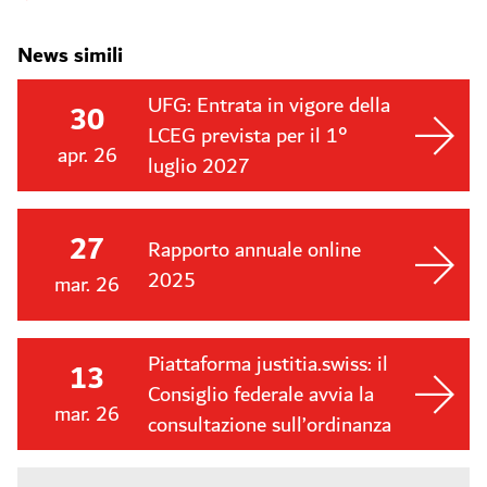
News simili
UFG: Entrata in vigore della
30
LCEG prevista per il 1°
apr. 26
luglio 2027
27
Rapporto annuale online
2025
mar. 26
Piattaforma justitia.swiss: il
13
Consiglio federale avvia la
mar. 26
consultazione sull’ordinanza