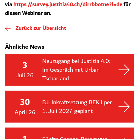
via
https://survey.justitia40.ch/dirrbbotne?l=de
für
diesen Webinar an.
Zurück zur Übersicht
Ähnliche News
Neuzugang bei Justitia 4.0:
3
Im Gespräch mit Urban
Juli 26
Tscharland
30
BJ: Inkraftsetzung BEKJ per
1. Juli 2027 geplant
April 26