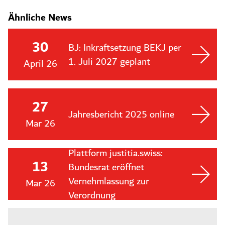
Ähnliche News
30
BJ: Inkraftsetzung BEKJ per
1. Juli 2027 geplant
April 26
27
Jahresbericht 2025 online
Mar 26
Plattform justitia.swiss:
13
Bundesrat eröffnet
Vernehmlassung zur
Mar 26
Verordnung