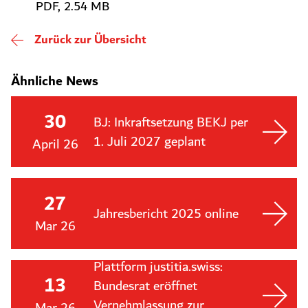
PDF, 2.54 MB
Zurück zur Übersicht
Ähnliche News
30
BJ: Inkraftsetzung BEKJ per
1. Juli 2027 geplant
April 26
27
Jahresbericht 2025 online
Mar 26
Plattform justitia.swiss:
13
Bundesrat eröffnet
Vernehmlassung zur
Mar 26