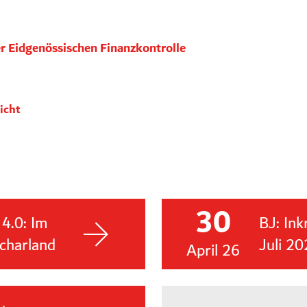
r Eidgenössischen Finanzkontrolle
icht
30
 4.0: Im
BJ: Ink
charland
Juli 20
April 26