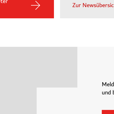
ter
Zur Newsübersic
Meld
und b