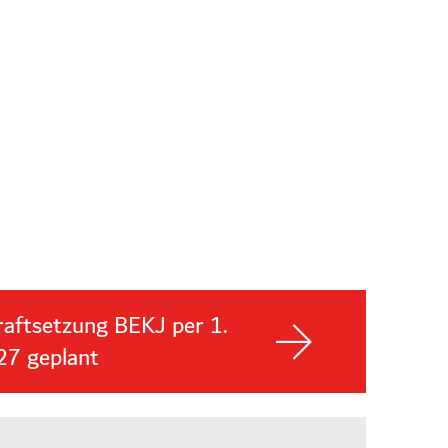
raftsetzung BEKJ per 1.
27 geplant