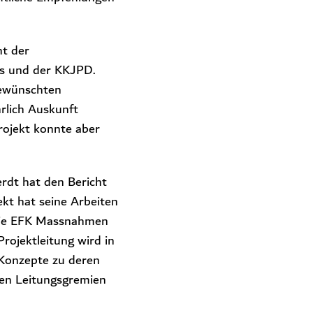
ht der
ts und der KKJPD.
gewünschten
rlich Auskunft
Projekt konnte aber
rdt hat den Bericht
ekt hat seine Arbeiten
 die EFK Massnahmen
rojektleitung wird in
Konzepte zu deren
den Leitungsgremien