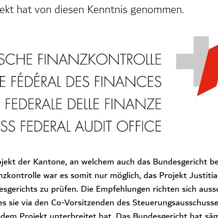
jekt hat von diesen Kenntnis genommen.
Projekt der Kantone, an welchem auch das Bundesgericht bete
zkontrolle war es somit nur möglich, das Projekt Justiti
gerichts zu prüfen. Die Empfehlungen richten sich aussc
es sie via den Co-Vorsitzenden des Steuerungsausschuss
dem Projekt unterbreitet hat. Das Bundesgericht hat sä