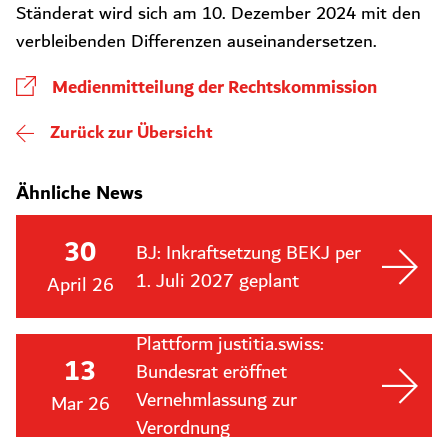
Ständerat wird sich am 10. Dezember 2024 mit den
verbleibenden Differenzen auseinandersetzen.
Medienmitteilung der Rechtskommission
Zurück zur Übersicht
Ähnliche News
30
BJ: Inkraftsetzung BEKJ per
1. Juli 2027 geplant
April 26
Plattform justitia.swiss:
13
Bundesrat eröffnet
Vernehmlassung zur
Mar 26
Verordnung