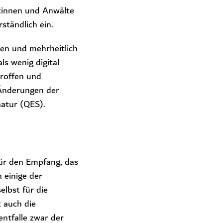
ältinnen und Anwälte
ständlich ein.
n und mehrheitlich
ls wenig digital
troffen und
 Änderungen der
natur (QES).
 für den Empfang, das
 einige der
elbst für die
 auch die
ntfalle zwar der