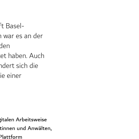
ft Basel-
n war es an der
nden
tet haben. Auch
ndert sich die
e einer
gitalen Arbeitsweise
ltinnen und Anwälten,
Plattform