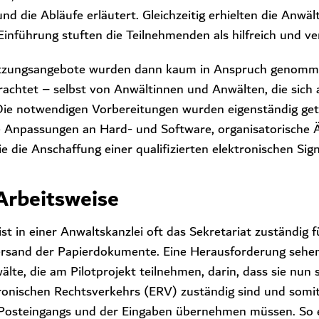
 und die Abläufe erläutert. Gleichzeitig erhielten die Anw
inführung stuften die Teilnehmenden als hilfreich und ver
ützungsangebote wurden dann kaum in Anspruch genomme
rachtet – selbst von Anwältinnen und Anwälten, die sich a
 Die notwendigen Vorbereitungen wurden eigenständig ge
 Anpassungen an Hard- und Software, organisatorische
e die Anschaffung einer qualifizierten elektronischen Sig
Arbeitsweise
ist in einer Anwaltskanzlei oft das Sekretariat zuständig
ersand der Papierdokumente. Eine Herausforderung sehen
te, die am Pilotprojekt teilnehmen, darin, dass sie nun s
ronischen Rechtsverkehrs (ERV) zuständig sind und somit
Posteingangs und der Eingaben übernehmen müssen. So e