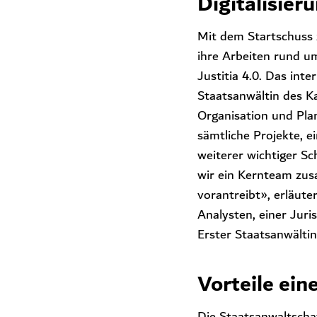
Digitalisier
Mit dem Startschuss 
ihre Arbeiten rund um
Justitia 4.0. Das int
Staatsanwältin des Ka
Organisation und Pla
sämtliche Projekte, ei
weiterer wichtiger Sc
wir ein Kernteam zusa
vorantreibt», erläute
Analysten, einer Juri
Erster Staatsanwälti
Vorteile ein
Die Staatsanwaltschaf