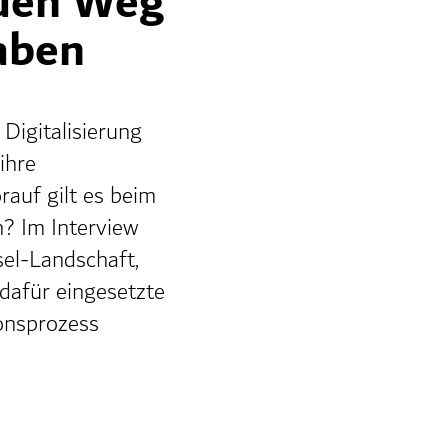
 den Weg
aben
 Digitalisierung
ihre
auf gilt es beim
n? Im Interview
sel-Landschaft,
 dafür eingesetzte
onsprozess