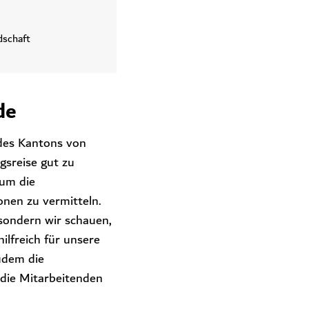
dschaft
de
 des Kantons von
gsreise gut zu
 um die
onen zu vermitteln.
 sondern wir schauen,
ilfreich für unsere
udem die
 die Mitarbeitenden