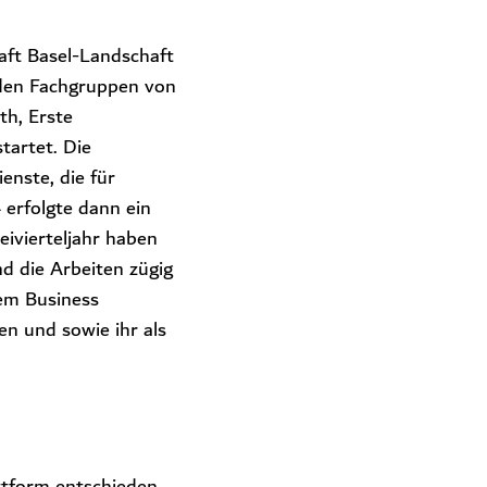
aft Basel-Landschaft
n den Fachgruppen von
th, Erste
tartet. Die
nste, die für
4 erfolgte dann ein
eivierteljahr haben
nd die Arbeiten zügig
nem Business
en und sowie ihr als
attform entschieden,