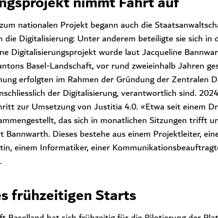
ungsprojekt nimmt Fahrt auf
zum nationalen Projekt begann auch die Staatsanwaltsch
 die Digitalisierung: Unter anderem beteiligte sie sich i
erne Digitalisierungsprojekt wurde laut Jacqueline Bannwar
ntons Basel-Landschaft, vor rund zweieinhalb Jahren ges
nung erfolgten im Rahmen der Gründung der Zentralen Die
nschliesslich der Digitalisierung, verantwortlich sind. 202
hritt zur Umsetzung von Justitia 4.0. «Etwa seit einem Dr
mmengestellt, das sich in monatlichen Sitzungen trifft u
rt Bannwarth. Dieses bestehe aus einem Projektleiter, ei
stin, einem Informatiker, einer Kommunikationsbeauftragt
n.
es frühzeitigen Starts
t Baselland hat sich frühzeitig für die Pilotierung der Pl