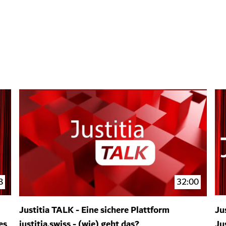
8
32:00
Justitia TALK - Eine sichere Plattform
Ju
es
justitia.swiss - (wie) geht das?
Ju