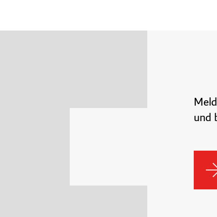
Meld
und b