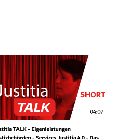
04:07
stitia TALK - Eigenleistungen
stizbehörden - Services Justitia 4.0 - Das