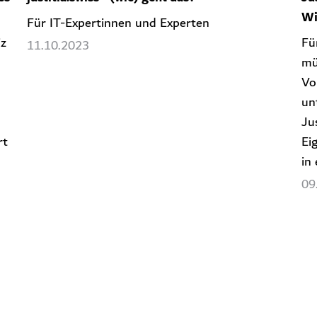
Wi
Für IT-Expertinnen und Experten
iz
Fü
11.10.2023
mü
Vo
un
Ju
rt
Ei
in
09