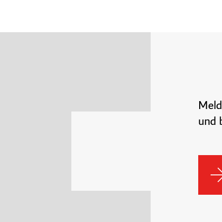
Meld
und b