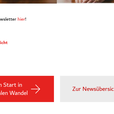
ewsletter
hier
!
icht
 Start in
Zur Newsübersic
alen Wandel