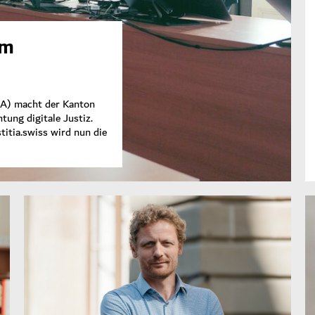
im
JAA) macht der Kanton
tung digitale Justiz.
titia.swiss wird nun die